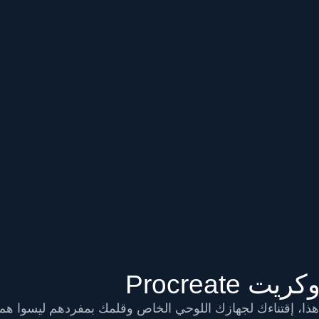
Procreat
ا هذا، إقتناءك لجهازك اللوحي الخاص وقلمك بمفردهم ليسوا هم