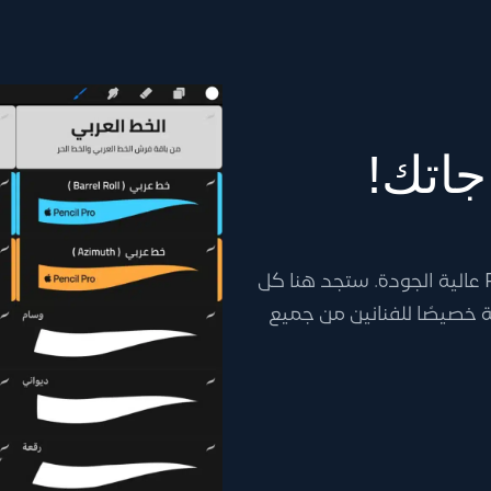
جاتك!
ارتقِ بفنك الرقمي إلى آفاق جديدة مع فرش Procreate عالية الجودة. ستجد هنا كل
 خصيصًا للفنانين من جميع