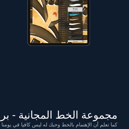
مجموعة الخط المجانية - بروكريت e
كما تعلم أن الإهتمام بالخط وحبك له ليس كافيا في يومن